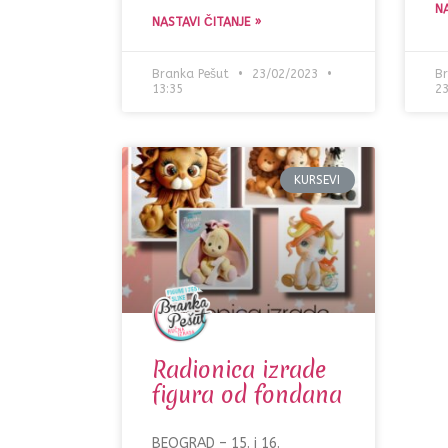
NA
NASTAVI ČITANJE »
Branka Pešut
23/02/2023
Br
13:35
23
KURSEVI
Radionica izrade
figura od fondana
BEOGRAD – 15. i 16.