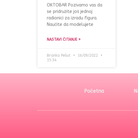
OKTOBAR Pozivamo vas da
se pridružite još jednoj
radionici za izradu figura.
Naučite da modelujete
NASTAVI ČITANJE »
Branka Pešut
16/09/2022
15:34
Početna
N