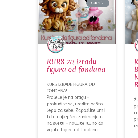
KURSEVI
KURS za izradu
K
figura od fondana
KURS IZRADE FIGURA OD
FONDANA!
Proleće je na pragu –
Že
probudite se, uradite nešto
p
lepo za sebe. Zaposlite um i
c
telo najlepšim zanimanjem
pr
na svetu – naučite ručno da
iz
vajate figure od fondana.