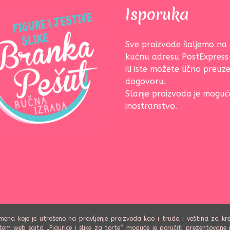
Isporuka
Sve proizvode šaljemo na
kućnu adresu PostExpres
ili iste možete lično preuze
dogovoru.
Slanje proizvoda je moguće
inostranstvo.
a koje je utrošeno na pravljenje proizvoda kao i truda i veština za kreiran
em web sajta „Figurice i slike za torte“ moguće je poručiti prezentovane pr