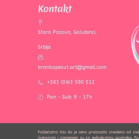
Kontakt
Stara Pazova, Golubinci,
Srbija
brankapesut.art@gmail.com
+381 (0)63 590 512
Pon - Sub: 9 - 17h
Podsećamo Vas da je cena proizvoda izvedena od vremen
licencirani i namenjeni su za jednokratnu upotrebu. Put