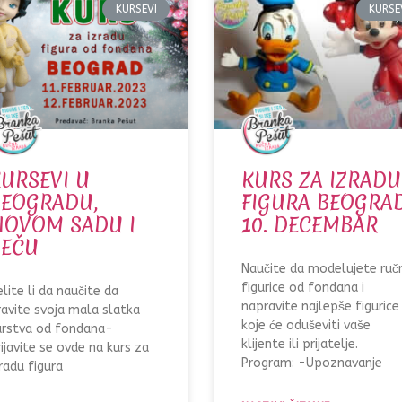
KURSEVI
KURSE
URSEVI U
KURS ZA IZRADU
BEOGRADU,
FIGURA BEOGRA
NOVOM SADU I
10. DECEMBAR
BEČU
Naučite da modelujete ruč
figurice od fondana i
lite li da naučite da
napravite najlepše figurice
ravite svoja mala slatka
koje će oduševiti vaše
arstva od fondana-
klijente ili prijatelje.
ijavite se ovde na kurs za
Program: -Upoznavanje
radu figura