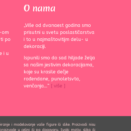
O nama
„Više od dvanaest godina smo
s-om
prisutni u svetu poslastičarstva
ti po
i to u najmaštovitijm delu- u
dekoraciji.
 i u
Ispunili smo do sad hiljade želja
sa našim jestivim dekoracijama,
koje su krasile dečje
rođendane, punoletsvta,
venčanja…“
[ više ]
je i modelovanje vaše figure ili slike. Proizvodi nisu
oizvode u celini ili po dogovoru. Svaki motiv, slika ili