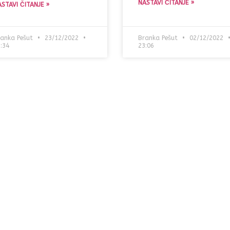
NASTAVI ČITANJE »
STAVI ČITANJE »
anka Pešut
23/12/2022
Branka Pešut
02/12/2022
:34
23:06