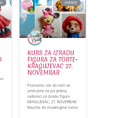
VI
KURSEVI
KURS ZA IZRADU
D
FIGURA ZA TORTE-
KRAGUJEVAC 27.
NOVEMBAR
no
Pozivamo vas da nam se
pridružite na još jednoj
radionici za izradu figura
KRAGUJEVAC, 27. NOVEMBAR.
Naučite da modelujete ručno