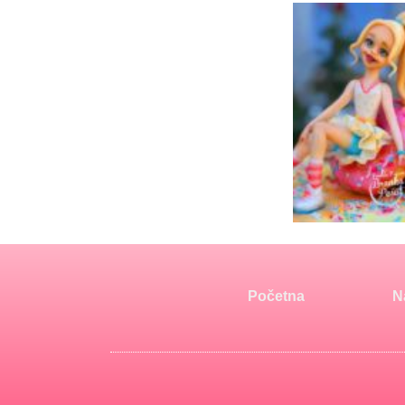
Početna
N