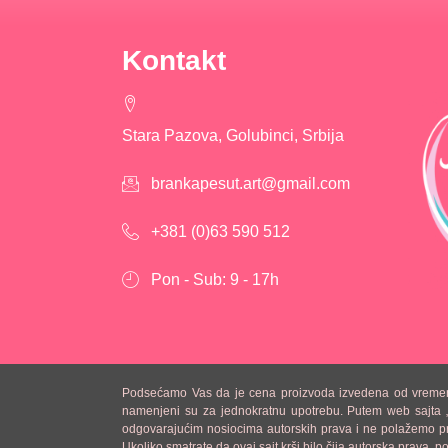
Kontakt
Stara Pazova, Golubinci, Srbija
brankapesut.art@gmail.com
+381 (0)63 590 512
Pon - Sub: 9 - 17h
Podsećamo Vas da je cena proizvoda izvedena od vremena koj
namenjeni su za jednokratnu upotrebu. Putem web sajta „Fig
odgovarajućim nosiocima autorskih prava i ne polažemo prav
Ukoliko smatrate da ovaj sajt krši bilo čija autorska prava,