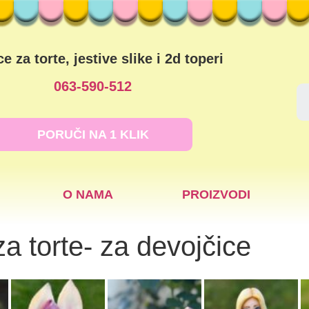
ce za torte, jestive slike i 2d toperi
063-590-512
PORUČI NA 1 KLIK
O NAMA
PROIZVODI
 za torte- za devojčice