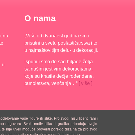
O nama
ućnu
„Više od dvanaest godina smo
te
prisutni u svetu poslastičarstva i to
u najmaštovitijm delu- u dekoraciji.
Ispunili smo do sad hiljade želja
i u
sa našim jestivim dekoracijama,
koje su krasile dečje rođendane,
punoletsvta, venčanja…“
[ više ]
lovanje vaše figure ili slike. Proizvodi nisu licencirani i
o dogovoru. Svaki motiv, slika ili grafika pripadaju svojim
 te nije uvek moguće proveriti poreklo dizajna za proizvod.
iti uklonjen sa sajta u najkraćem mogućem vremenu.