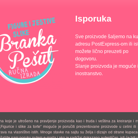
Isporuka
Sve proizvode šaljemo na k
adresu PostExpress-om ili is
možete lično preuzeti po
dogovoru.
Slanje proizvoda je moguće 
inostranstvo.
e je utrošeno na pravljenje proizvoda kao i truda i veština za kreiranje i mode
urice i slike za torte“ moguće je poručiti prezentovane proizvode u celini ili p
a na vlasništvo istih. Mnoge stavke na sajtu su želja i dizajn od strane kupaca,
 pošaljite nam poruku putem e-maila i ako je sadržaj dokazano autentičan, isti će b