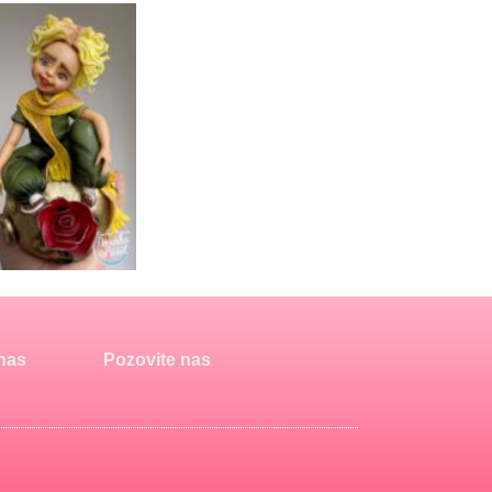
 nas
Pozovite nas