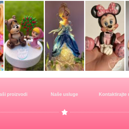
aši proizvodi
Naše usluge
Kontaktirajte