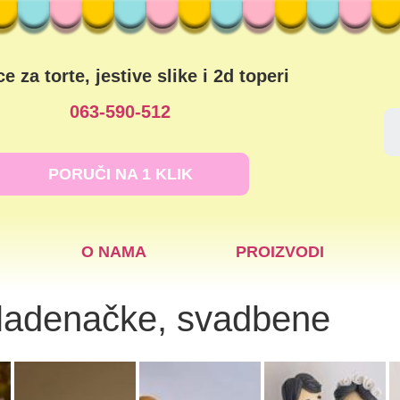
ce za torte, jestive slike i 2d toperi
063-590-512
PORUČI NA 1 KLIK
O NAMA
PROIZVODI
 mladenačke, svadbene