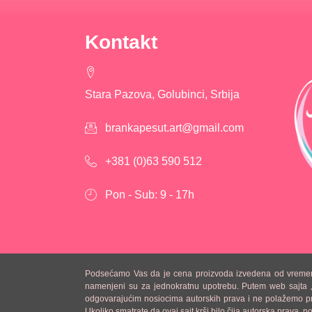
Kontakt
Stara Pazova, Golubinci, Srbija
brankapesut.art@gmail.com
+381 (0)63 590 512
Pon - Sub: 9 - 17h
Podsećamo Vas da je cena proizvoda izvedena od vremena koj
namenjeni su za jednokratnu upotrebu. Putem web sajta „Fig
odgovarajućim nosiocima autorskih prava i ne polažemo prav
Ukoliko smatrate da ovaj sajt krši bilo čija autorska prava,