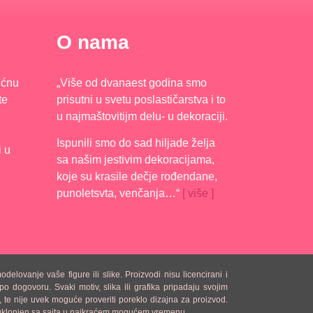
O nama
ućnu
„Više od dvanaest godina smo
te
prisutni u svetu poslastičarstva i to
u najmaštovitijm delu- u dekoraciji.
Ispunili smo do sad hiljade želja
i u
sa našim jestivim dekoracijama,
koje su krasile dečje rođendane,
punoletsvta, venčanja…“
[ više ]
lovanje vaše figure ili slike. Proizvodi nisu licencirani i
o dogovoru. Svaki motiv, slika ili grafika pripadaju svojim
 te nije uvek moguće proveriti poreklo dizajna za proizvod.
iti uklonjen sa sajta u najkraćem mogućem vremenu.