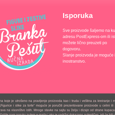
Isporuka
Sve proizvode šaljemo na k
adresu PostExpress-om ili is
možete lično preuzeti po
dogovoru.
Slanje proizvoda je moguće 
inostranstvo.
e je utrošeno na pravljenje proizvoda kao i truda i veština za kreiranje i mode
urice i slike za torte“ moguće je poručiti prezentovane proizvode u celini ili p
a na vlasništvo istih. Mnoge stavke na sajtu su želja i dizajn od strane kupaca,
 pošaljite nam poruku putem e-maila i ako je sadržaj dokazano autentičan, isti će b