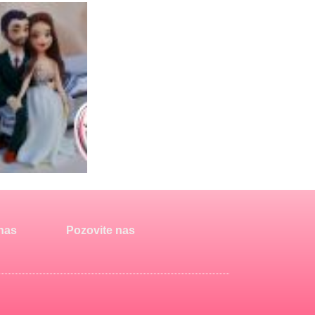
 nas
Pozovite nas