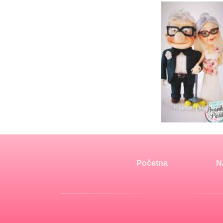
Početna
N