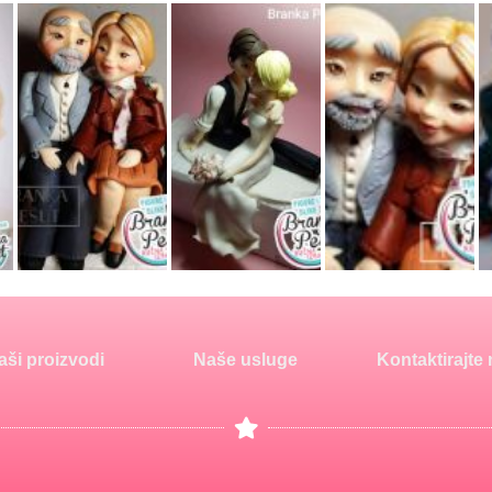
aši proizvodi
Naše usluge
Kontaktirajte