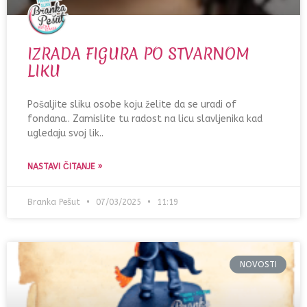
IZRADA FIGURA PO STVARNOM
LIKU
Pošaljite sliku osobe koju želite da se uradi of
fondana.. Zamislite tu radost na licu slavljenika kad
ugledaju svoj lik..
NASTAVI ČITANJE »
Branka Pešut
07/03/2025
11:19
NOVOSTI