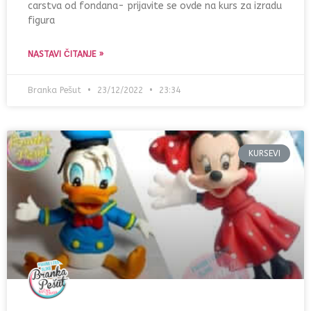
carstva od fondana- prijavite se ovde na kurs za izradu
figura
NASTAVI ČITANJE »
Branka Pešut
23/12/2022
23:34
KURSEVI