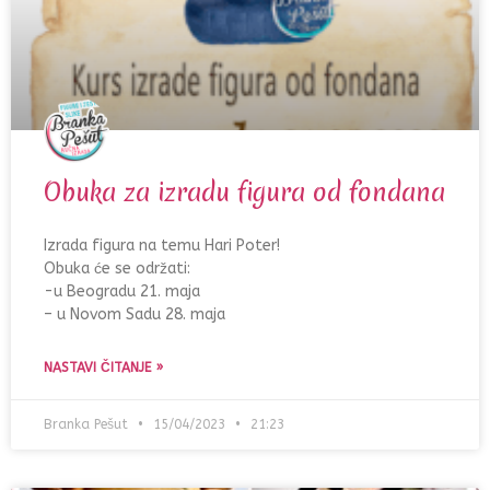
Obuka za izradu figura od fondana
Izrada figura na temu Hari Poter!
Obuka će se održati:
-u Beogradu 21. maja
– u Novom Sadu 28. maja
NASTAVI ČITANJE »
Branka Pešut
15/04/2023
21:23