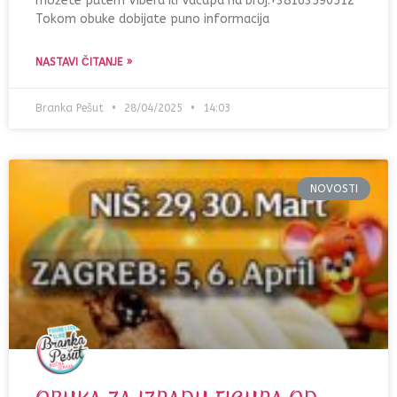
možete putem Vibera ili Vacapa na broj:+38163590512
Tokom obuke dobijate puno informacija
NASTAVI ČITANJE »
Branka Pešut
28/04/2025
14:03
NOVOSTI