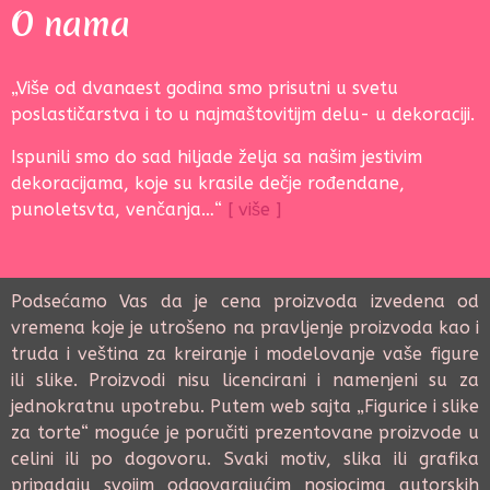
O nama
„Više od dvanaest godina smo prisutni u svetu
poslastičarstva i to u najmaštovitijm delu- u dekoraciji.
Ispunili smo do sad hiljade želja sa našim jestivim
dekoracijama, koje su krasile dečje rođendane,
punoletsvta, venčanja…“
[ više ]
Podsećamo Vas da je cena proizvoda izvedena od
vremena koje je utrošeno na pravljenje proizvoda kao i
truda i veština za kreiranje i modelovanje vaše figure
ili slike. Proizvodi nisu licencirani i namenjeni su za
jednokratnu upotrebu. Putem web sajta „Figurice i slike
za torte“ moguće je poručiti prezentovane proizvode u
celini ili po dogovoru. Svaki motiv, slika ili grafika
pripadaju svojim odgovarajućim nosiocima autorskih