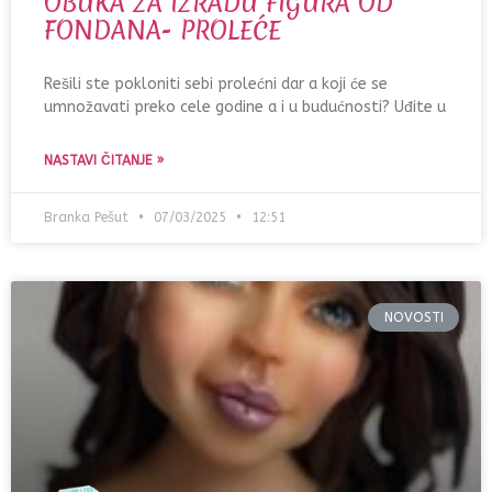
OBUKA ZA IZRADU FIGURA OD
FONDANA- PROLEĆE
Rešili ste pokloniti sebi prolećni dar a koji će se
umnožavati preko cele godine a i u budućnosti? Uđite u
NASTAVI ČITANJE »
Branka Pešut
07/03/2025
12:51
NOVOSTI