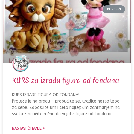
KURSEVI
KURS za izradu figura od fondana
KURS IZRADE FIGURA OD FONDANA!
Proleće je na pragu – probudite se, uradite nešto lepo
za sebe. Zaposlite um i telo najlepšim zanimanjem na
svetu – naučite ručno da vajate figure od fondana.
NASTAVI ČITANJE »