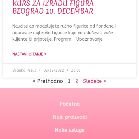
KURS ZA IZRADU FIGURA
BEOGRAD 10. DECEMBAR
Naučite da modelujete ručno figurice od fondana i
napravite najlepše figurice koje će oduševiti vaše
klijente ili prijatelje. Program: -Upoznavanje
NASTAVI ČITANJE »
Branka Pešut
02/12/2022
23:06
« Prethodno
1
2
Sledeće »
Početna
Naši proizvodi
Naše usluge