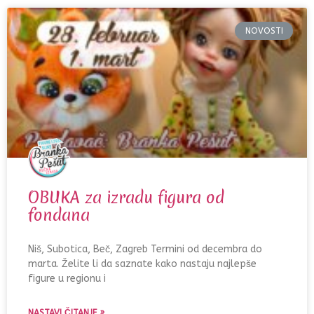
NOVOSTI
OBUKA za izradu figura od
fondana
Niš, Subotica, Beč, Zagreb Termini od decembra do
marta. Želite li da saznate kako nastaju najlepše
figure u regionu i
NASTAVI ČITANJE »